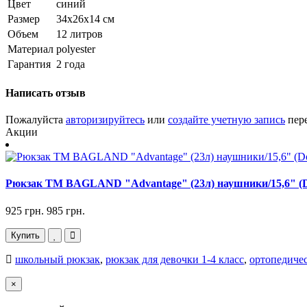
Цвет
синий
Размер
34x26x14 см
Объем
12 литров
Материал
polyester
Гарантия
2 года
Написать отзыв
Пожалуйста
авторизируйтесь
или
создайте учетную запись
пере
Акции
Рюкзак TM BAGLAND "Advantage" (23л) наушники/15,6" (
925 грн.
985 грн.
Купить
школьный рюкзак
,
рюкзак для девочки 1-4 класс
,
ортопедиче
×